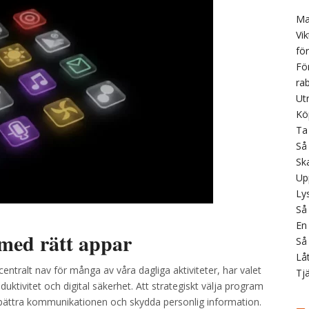
Ma
Vi
fö
Fö
ra
Ut
Kö
Ta
Så 
Ska
Up
Ly
Så
En
med rätt appar
Så
Låt
entralt nav för många av våra dagliga aktiviteter, har valet
Tj
uktivitet och digital säkerhet. Att strategiskt välja program
örbättra kommunikationen och skydda personlig information.