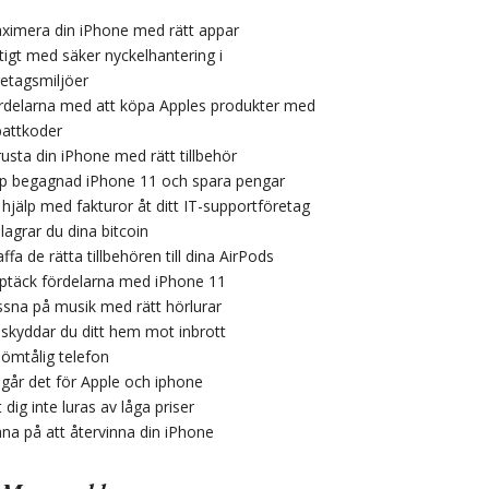
ximera din iPhone med rätt appar
ktigt med säker nyckelhantering i
retagsmiljöer
rdelarna med att köpa Apples produkter med
battkoder
rusta din iPhone med rätt tillbehör
p begagnad iPhone 11 och spara pengar
 hjälp med fakturor åt ditt IT-supportföretag
lagrar du dina bitcoin
ffa de rätta tillbehören till dina AirPods
ptäck fördelarna med iPhone 11
ssna på musik med rätt hörlurar
 skyddar du ditt hem mot inbrott
 ömtålig telefon
 går det för Apple och iphone
 dig inte luras av låga priser
äna på att återvinna din iPhone