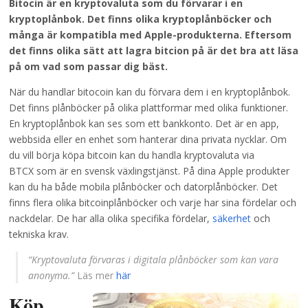
Bitocin är en kryptovaluta som du förvarar i en
kryptoplånbok. Det finns olika kryptoplånböcker och
många är kompatibla med Apple-produkterna. Eftersom
det finns olika sätt att lagra bitcion på är det bra att läsa
på om vad som passar dig bäst.
När du handlar bitocoin kan du förvara dem i en kryptoplånbok.
Det finns plånböcker på olika plattformar med olika funktioner.
En kryptoplånbok kan ses som ett bankkonto. Det är en app,
webbsida eller en enhet som hanterar dina privata nycklar. Om
du vill börja köpa bitcoin kan du handla kryptovaluta via
BTCX som är en svensk växlingstjänst. På dina Apple produkter
kan du ha både mobila plånböcker och datorplånböcker. Det
finns flera olika bitcoinplånböcker och varje har sina fördelar och
nackdelar. De har alla olika specifika fördelar,
säkerhet
och
tekniska krav.
“Kryptovaluta förvaras i digitala plånböcker som kan vara
anonyma.”
Läs mer
här
Köp